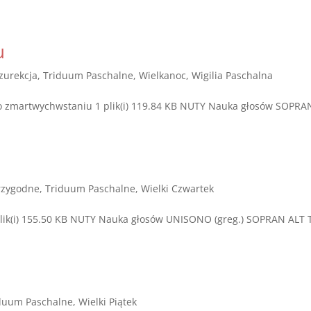
u
zurekcja
,
Triduum Paschalne
,
Wielkanoc
,
Wigilia Paschalna
iesn o zmartwychwstaniu 1 plik(i) 119.84 KB NUTY Nauka głosów
rzygodne
,
Triduum Paschalne
,
Wielki Czwartek
 plik(i) 155.50 KB NUTY Nauka głosów UNISONO (greg.) SOPRAN ALT 
duum Paschalne
,
Wielki Piątek