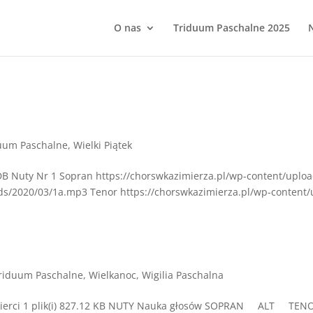
O nas
Triduum Paschalne 2025
uum Paschalne
,
Wielki Piątek
SDB Nuty Nr 1 Sopran https://chorswkazimierza.pl/wp-content/uplo
ds/2020/03/1a.mp3 Tenor https://chorswkazimierza.pl/wp-content/
riduum Paschalne
,
Wielkanoc
,
Wigilia Paschalna
 śmierci 1 plik(i) 827.12 KB NUTY Nauka głosów SOPRAN ALT TE