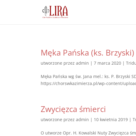
Męka Pańska (ks. Brzyski)
utworzone przez
admin
|
7 marca 2020
|
Trid
Męka Pańska wg św. Jana mel.: ks. P. Brzyski 
https://chorswkazimierza.pl/wp-content/uploa
Zwycięzca śmierci
utworzone przez
admin
|
10 kwietnia 2019
|
T
O utworze Opr. H. Kowalski Nuty Zwycięzca