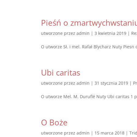
Pieśń o zmartwychwstani
utworzone przez
admin
|
3 kwietnia 2019
|
Re
O utworze Sł. i mel. Rafał Blycharz Nuty P
Ubi caritas
utworzone przez
admin
|
31 stycznia 2019
|
P
O utworze Mel. M. Duruflé Nuty Ubi caritas 1
O Boże
utworzone przez
admin
|
15 marca 2018
|
Tri